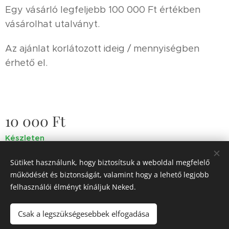
Egy vásárló legfeljebb 100 000 Ft értékben
vásárolhat utalványt.
Az ajánlat korlátozott ideig / mennyiségben
érhető el.
10 000
Ft
Készleten
Sütiket használunk, hogy biztosítsuk a weboldal megfelelő
működését és biztonságát, valamint hogy a lehető legjobb
A honlapot igazította a Szegedi Szalon 2015
felhasználói élményt kínáljuk Neked.
Sütik
Csak a legszükségesebbek elfogadása